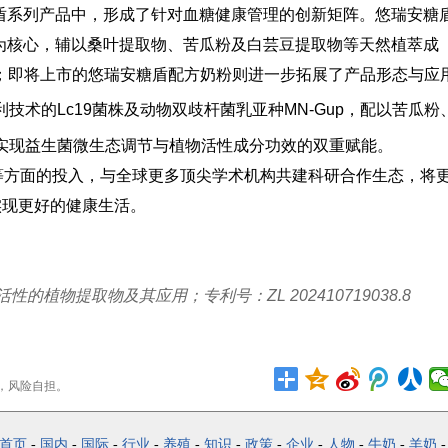
糖盾系列产品中，形成了针对血糖健康管理的创新矩阵。悠瑞安糖
up为核心，辅以桑叶提取物、苦瓜粉及白芸豆提取物等天然植萃成
；即将上市的悠瑞安糖盾配方奶粉则进一步拓展了产品形态与应
技术的Lc19菌株及动物双歧杆菌乳亚种MN-Gup，配以苦瓜粉
实现益生菌微生态调节与植物活性成分功效的双重赋能。
等方面的投入，与全球更多顶尖学术机构共建科研合作生态，将
实现更好的健康生活。
植物提取物及其应用；专利号：ZL 202410719038.8
，风险自担。
首页
-
国内
-
国际
-
行业
-
养殖
-
知识
-
政策
-
企业
-
人物
-
牛奶
-
羊奶