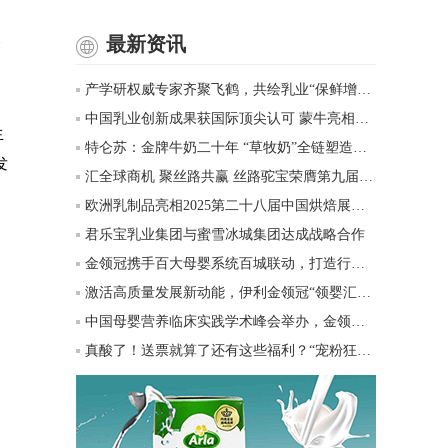
最新资讯
全
产学研权威专家齐聚飞鹤，共绘乳业“保鲜增活”科技蓝图
中国乳业创新成果获国际顶尖认可 蒙牛亮相第23届国际营养学大会
生
特仑苏：金牌牛奶二十年 “草牧奶”全链塑造有机新矩阵
发
汇全球商机 聚丝路共赢 丝路驼宝荣膺第九届丝博会独家战略合作商旗下品牌，定义全球驼乳新标杆
欧洲乳制品亮相2025第二十八届中国烘焙展览会，将地道欧洲风味带到中国
君乐宝乳业集团与蜜雪冰城集团达成战略合作
金领冠携手百大母婴系统百城联动，打造行业首个春晚级年度盛典
激活高质量发展新动能，伊利金领冠“领婴汇”第五届母婴行业峰会隆重召开
中国母婴营养临床实践学术峰会举办，金领冠特医婴配粉成果获关注
真酸了！送票就算了还有这些福利？“宠粉狂魔”金领冠又来整活了