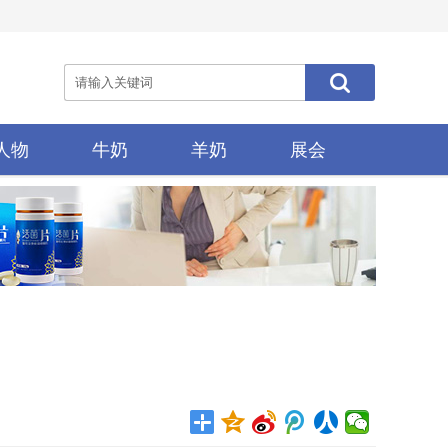
人物
牛奶
羊奶
展会