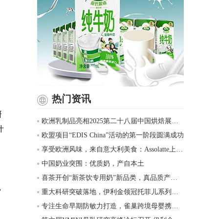
热门资讯
研
欧洲乳制品亮相2025第二十八届中国烘焙展览会，将地道欧洲风味带到中国
汁
欧盟项目“EDIS China”活动的第一阶段圆满成功
享受欧洲风味，来自意大利美食：Assolatte上海研讨会精彩举办
中国奶业突围：优质奶，产自本土
喜茶开创“新茶饮专用奶”新品类，真品质产品创新乳品消费新方式
，
重大科研突破落地，伊利金领冠托菲儿系列震撼首发
专注生命早期防敏力打造，雀巢跨境母婴携手行业共创低敏赛道新未来