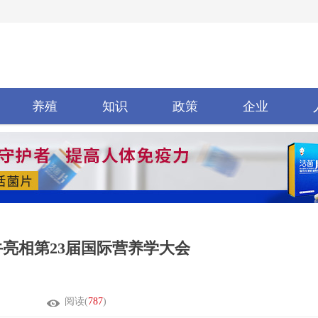
养殖
知识
政策
企业
亮相第23届国际营养学大会
阅读(
787
)