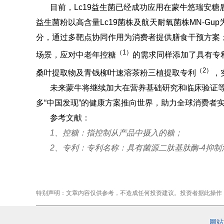
目前，Lc19益生菌已经成功应用在蒙牛悠瑞安
益生菌粉以高含量Lc19菌株及航天耐氧菌株MN-G
分，通过多靶点协同作用为消费者提供膳食干预方案
（1）
场景，应对中老年控糖
的需求同样添加了具有专利
（2）
桑叶提取物及青钱柳叶速溶茶粉三植提取专利
，
未来蒙牛将继续加大在营养基础研究和临床验证
多“中国发现”的健康方案推向世界，助力全球消费者
参考文献：
1、
控糖：指控制从产品中摄入的糖
；
2、
专利：专利名称：具有菌源二肽基肽酶-4抑制活性的
特别声明：文章内容仅供参考，不造成任何投资建议。投资者据此操作
网站