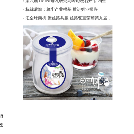
第六届YMINI母乳研究高峰论坛召开 伊利金领冠领航行业创新发展
杭锦后旗：筑牢产业根基 推进奶业振兴
汇全球商机 聚丝路共赢 丝路驼宝荣膺第九届丝博会独家战略合作商旗下品牌，定义全球驼乳新标杆
能
效