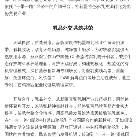
依托 “一带一路” 经济带的广阔平台，将新疆特色驼乳资源转化为优
势贸易产业。
乳品外交
共筑共荣
天赋自然，质造健康。品牌深度依托疆域北纬 47° 黄金奶源
带。有机牧场，孕育天然奶源。纯净雪山融水，为游牧骆驼提供天
然饮用水源。丝路驼宝作为中国低 GI 全脂纯驼乳粉开创者，秉持生
态保护与科学养殖理念，呵护天赐好奶，构建规模化、规范化的有
机管理模式。深耕营养创新与专利研发，将驼乳类胰岛素、溶菌
酶、免疫球蛋白、乳铁蛋白、P450 解毒蛋白等珍贵活性成分，通过
专利工艺精准匹配全民健康调理需求。
开放合作，乳品外交。从新疆真驼乳到产业典范标杆，用丝路
情怀聚焦开发，以骆驼精神奉献社会，丝路驼宝品牌革新产业实力
根基，传承丝路文化情感，用高品质发展绘造底民族骆驼乳底色，
在“一带一路”倡议中打造出骆驼乳产业国际合作的新标杆。正如倡议
强调文明交流超越文明隔阂，品牌正通过一杯杯醇香的骆驼乳，将
国牌的营养馈赠、民族智慧与发展机遇，传递到 “一带一路”沿线国