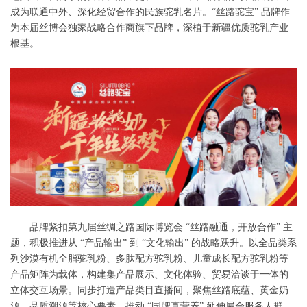
成为联通中外、深化经贸合作的民族驼乳名片。“丝路驼宝” 品牌作
为本届丝博会独家战略合作商旗下品牌，深植于新疆优质驼乳产业
根基。
品牌紧扣第九届丝绸之路国际博览会 “丝路融通，开放合作” 主
题，积极推进从 “产品输出” 到 “文化输出” 的战略跃升。以全品类系
列沙漠有机全脂驼乳粉、多肽配方驼乳粉、儿童成长配方驼乳粉等
产品矩阵为载体，构建集产品展示、文化体验、贸易洽谈于一体的
立体交互场景。同步打造产品类目直播间，聚焦丝路底蕴、黄金奶
源、品质溯源等核心要素，推动 “国牌真营养” 延伸展会服务人群，