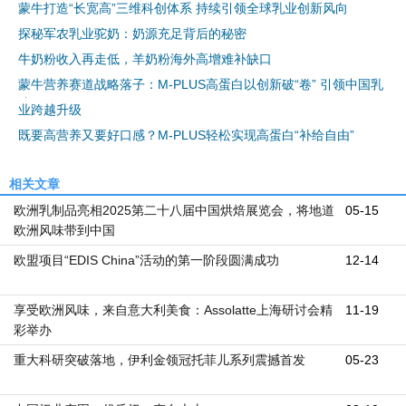
蒙牛打造“长宽高”三维科创体系 持续引领全球乳业创新风向
探秘军农乳业驼奶：奶源充足背后的秘密
牛奶粉收入再走低，羊奶粉海外高增难补缺口
蒙牛营养赛道战略落子：M-PLUS高蛋白以创新破“卷” 引领中国乳
业跨越升级
既要高营养又要好口感？M-PLUS轻松实现高蛋白“补给自由”
相关文章
欧洲乳制品亮相2025第二十八届中国烘焙展览会，将地道
05-15
欧洲风味带到中国
欧盟项目“EDIS China”活动的第一阶段圆满成功
12-14
享受欧洲风味，来自意大利美食：Assolatte上海研讨会精
11-19
彩举办
重大科研突破落地，伊利金领冠托菲儿系列震撼首发
05-23